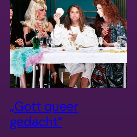
„Gott queer
gedacht“