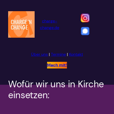
Zum
Inhalt
springen
charge-
change.de
Über uns
|
Termine
|
Kontakt
Mach mit!
Wofür wir uns in Kirche
einsetzen: