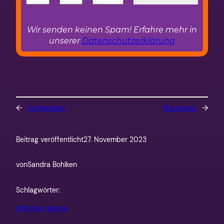
Wir senden keinen Spam! Erfahre mehr in
unserer
Datenschutzerklärung
←
Vorheriger
Nächster
→
Beitrag veröffentlicht
27. November 2023
von
Sandra Bohlken
Schlagwörter:
chill pray dance