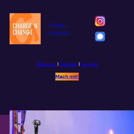
Zum
Inhalt
springen
charge-
change.de
Über uns
|
Termine
|
Kontakt
Mach mit!