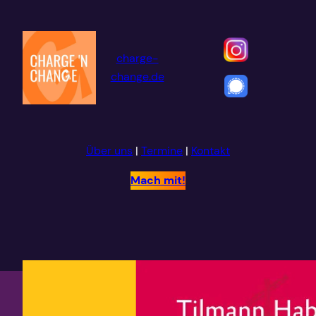
Zum
Inhalt
springen
charge-
change.de
Über uns
|
Termine
|
Kontakt
Mach mit!